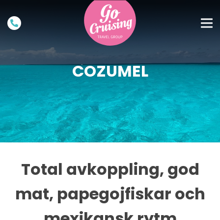
COZUMEL
Total avkoppling, god
mat, papegojfiskar och
mexikansk rytm