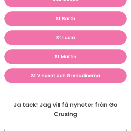
St Barth
St Lucia
St Martin
St Vincent och Grenadinerna
Ja tack! Jag vill få nyheter från Go
Crusing