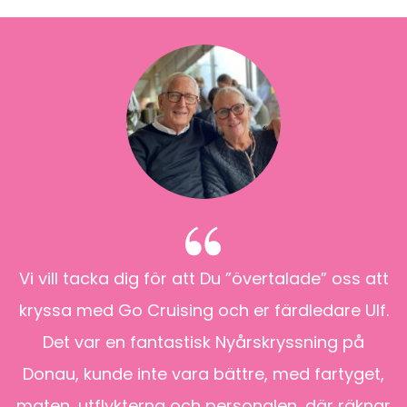
Vi vill tacka dig för att Du ”övertalade” oss att
kryssa med Go Cruising och er färdledare Ulf.
h
Det var en fantastisk Nyårskryssning på
l
Donau, kunde inte vara bättre, med fartyget,
ra
maten, utflykterna och personalen, där räknar