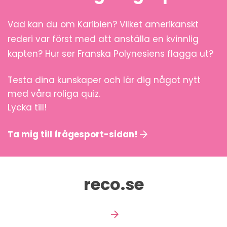
Vad kan du om Karibien? Vilket amerikanskt
rederi var först med att anställa en kvinnlig
kapten? Hur ser Franska Polynesiens flagga ut?
Testa dina kunskaper och lär dig något nytt
med våra roliga quiz.
Lycka till!
Ta mig till frågesport-sidan!
reco.se