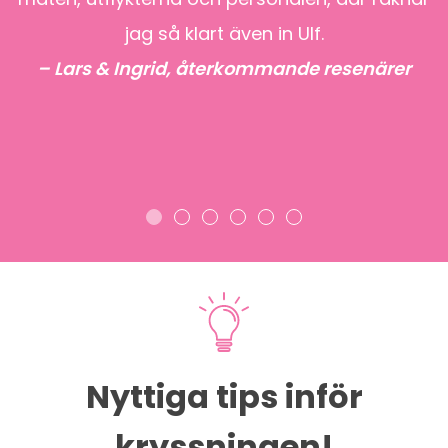
jag så klart även in Ulf.
– Lars & Ingrid, återkommande resenärer
!
r
Nyttiga tips inför
kryssningen!