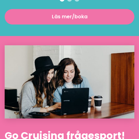
Läs mer/boka
Go Cruising frågesport!