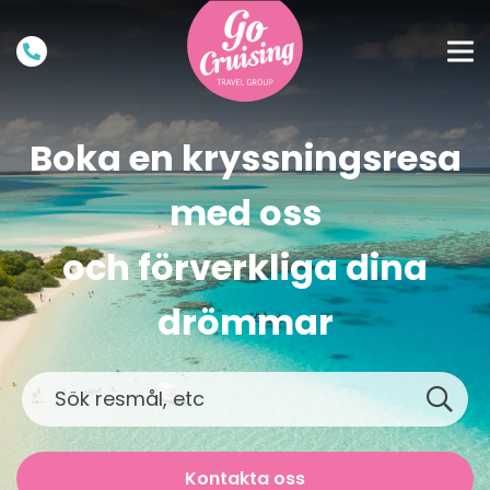
Boka en kryssningsresa
med oss
och förverkliga dina
drömmar
Kontakta oss