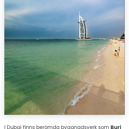
I Dubai finns berömda byggnadsverk som
Burj