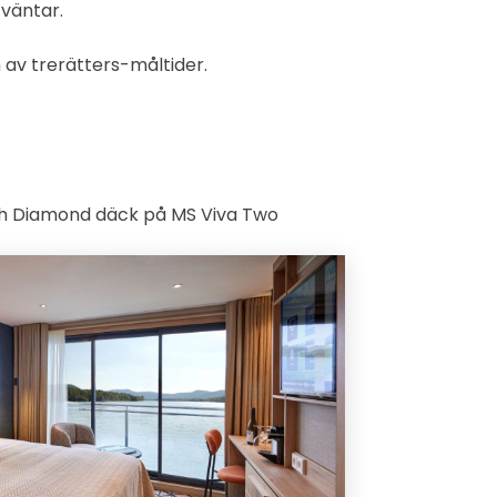
väntar.
 av trerätters-måltider.
h Diamond däck på MS Viva Two