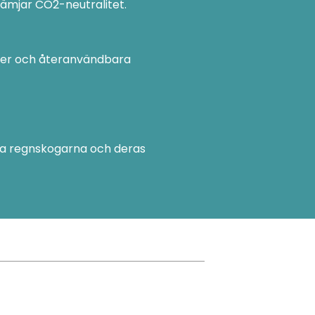
ämjar CO2-neutralitet.
ter och återanvändbara
ydda regnskogarna och deras