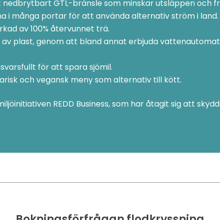
kt nedbrytbart GTL-bränsle som minskar utsläppen och fr
i många portar för att använda alternativ ström i land.
erkad av 100% återvunnet trä.
 av plast, genom att bland annat erbjuda vattenautoma
arsfullt för att spara sjömil.
isk och vegansk meny som alternativ till kött.
miljöinitiativen REDD Business, som har åtagit sig att sk
Bokningsförfrågan flodkryssning