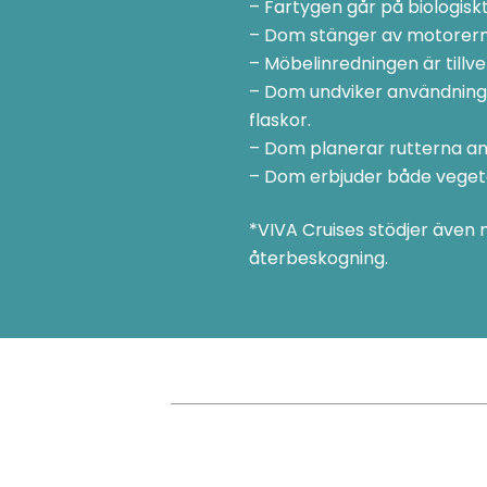
– Fartygen går på biologis
– Dom stänger av motorerna 
– Möbelinredningen är tillv
– Dom undviker användning
flaskor.
– Dom planerar rutterna ansv
– Dom erbjuder både vegetar
*VIVA Cruises stödjer även 
återbeskogning.