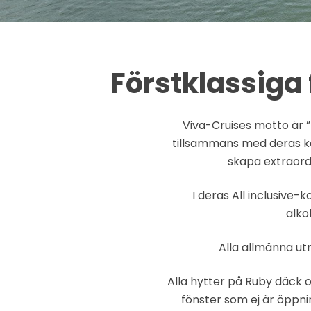
Förstklassiga 
Viva-Cruises motto är ”
tillsammans med deras kon
skapa extraordi
I deras All inclusive-
alko
Alla allmänna utr
Alla hytter på Ruby däck
fönster som ej är öppni