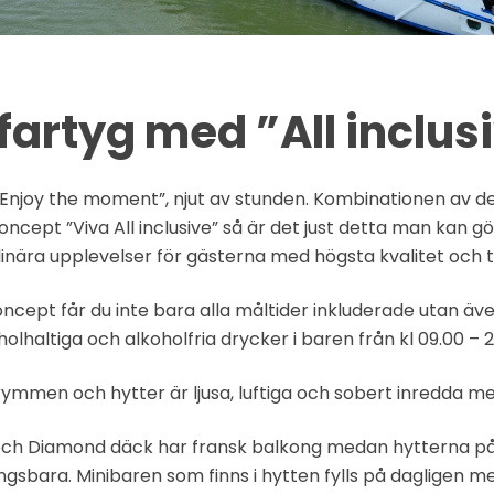
fartyg med ”All inclus
Enjoy the moment”, njut av stunden. Kombinationen av de
cept ”Viva All inclusive” så är det just detta man kan göra
nära upplevelser för gästerna med högsta kvalitet och till
koncept får du inte bara alla måltider inkluderade utan även
holhaltiga och alkoholfria drycker i baren från kl 09.00 – 2
ymmen och hytter är ljusa, luftiga och sobert inredda med
 och Diamond däck har fransk balkong medan hytterna p
ngsbara. Minibaren som finns i hytten fylls på dagligen me