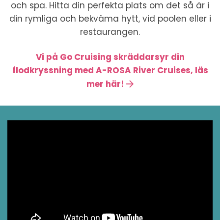
och spa. Hitta din perfekta plats om det så är i
din rymliga och bekväma hytt, vid poolen eller i
restaurangen.
Vi på Go Cruising skräddarsyr din
flodkryssning med A-ROSA River Cruises, läs
mer här!