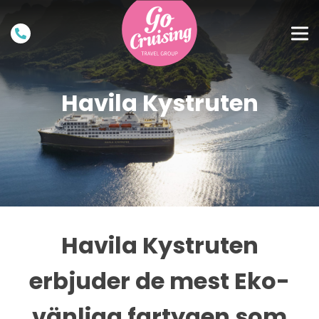
Havila Kystruten
Havila Kystruten
erbjuder de mest Eko-
vänliga fartygen som