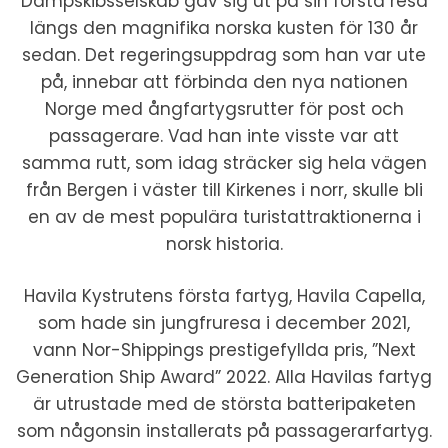
Dampskibsselskab gav sig ut på sin första resa
längs den magnifika norska kusten för 130 år
sedan. Det regeringsuppdrag som han var ute
på, innebar att förbinda den nya nationen
Norge med ångfartygsrutter för post och
passagerare. Vad han inte visste var att
samma rutt, som idag sträcker sig hela vägen
från Bergen i väster till Kirkenes i norr, skulle bli
en av de mest populära turistattraktionerna i
norsk historia.
Havila Kystrutens första fartyg, Havila Capella,
som hade sin jungfruresa i december 2021,
vann Nor-Shippings prestigefyllda pris, ”Next
Generation Ship Award” 2022. Alla Havilas fartyg
är utrustade med de största batteripaketen
som någonsin installerats på passagerarfartyg.